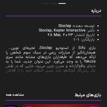
درباره
توسعه‌ دهنده:
Sloclap
ناشر:
Sloclap, Kepler Interactive
تاریخ انتشار:
28 Mar, 2023
بازیکنان:
1-1
بازی Sifu از استودیو Sloclap، تجربه‌ای نوین و
هیجان‌انگیز از مبارزات رزمی در سبک سوم شخص را
ارائه می‌دهد که طرفداران بازی‌های مشابه مانند سری
Yakuza را به وجد می‌آورد. این عنوان جدید، شما را به
دنیای واقع‌گرایانه و مدرن چین می‌برد، جایی که در نقش
یک رزمی‌کار کونگ‌فو باید مسیر انتقام خود را از قاتلان
خانواده‌تان دنبال کنید. با مبارزات سریع و چالش‌برانگیز،
باید پنج رئیس قدرتمند را شکست دهید و به هدف خود
نزدیک شوید. یکی از ویژگی‌های منحصر به فرد بازی،
مکانیک پیر شدن شخصیت اصلی پس از هر بار مرگ
است که بر دشواری بازی می‌افزاید. همچنین، با گرافیک
بازی‌های مرتبط
مشاهده همه
هنری و متفاوت بازی، تجربه‌ای بصری و روان از مبارزات
ارائه می‌شود. پس، اگر به دنبال یک بازی اکشن،