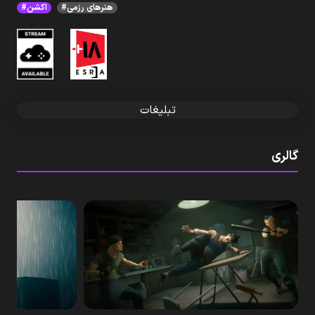
#هنرهای رزمی
#اکشن
تبلیغات
گالری