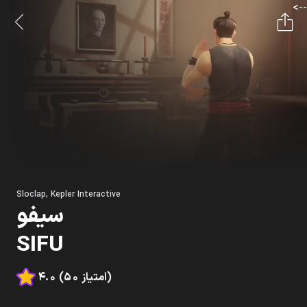
-->
Sloclap, Kepler Interactive
سيفو
SIFU
4.0 (50 امتیاز)