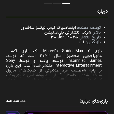
درباره
توسعه‌ دهنده:
اینسامنیاک گیمز، نیکسز سافت‌ور
ناشر:
شرکت انتشاراتی پلی‌استیشن
تاریخ انتشار:
30 Jan, 2025
بازیکنان:
1-1
بازی Marvel's Spider-Man 2 یک بازی اکشن-
ماجراجویی محصول سال ۲۰۲۳ است که توسط
Insomniac Games توسعه یافته و توسط Sony
Interactive Entertainment منتشر شده است. این بازی
بر پایه شخصیت مرد عنکبوتی از کمیک‌های مارول
ساخته شده و داستان آن از اسطوره‌شناسی طولانی‌مدت
کمیک‌ها، و همچنین اقتباس‌های مختلف در رسانه‌های
دیگر الهام گرفته شده است.این بازی سومین قسمت از
مجموعه Marvel's SpiderMan است و دنباله‌ای برای
Marvel's Spider-Man ۲۰۱۸ و ادامه‌ای بر Marvel's
Spider-Man: Miles Morales ۲۰۲۰محسوب می‌شود.
بازی‌های مرتبط
مشاهده همه
داستان بازی پیرامون پیتر پارکر و مایلز مرالز می‌چرخد که
با دشمنانی چون Kraven مواجه می‌شوند، فردی که شهر