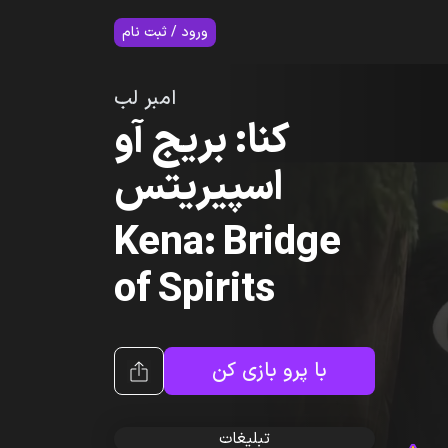
7
ورود / ثبت نام
امبر لب
کنا: بریج آو
اسپیریتس
Kena: Bridge
of Spirits
با پرو بازی کن
تبلیغات