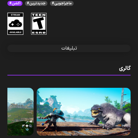
#ماجراجویی
#جدیدترین
#اکشن
تبلیغات
گالری