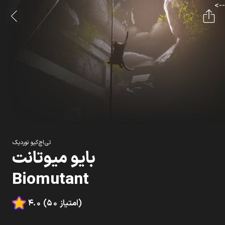
-->
تی‌اچ‌کیو نوردیک
بایو میوتانت
Biomutant
4.0 (50 امتیاز)