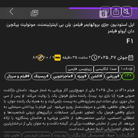
اپل استودیوز، جرّی بروکهایمر فیلمز، پلن بی اینترتینمنت، مونولیث پیکچرز،
دان آپولو فیلمز
F1
جوئن 27, 2025
2 ساعت 35 دقیقه
9 / 10
86
1080p
صدا: انگلیسی
زیرنویس: فارسی
+13
#ورزشی
#اکشن
#ویژه
#ماجراجویی
#ریسینگ
#فیلم و سریال
فیلم «F1» در سال ۲۰۲۵ یکی از مهیج‌ترین آثار ورزشی به شمار می‌رود؛ داستانِ بازگشت
«سونی هیز» (با بازی برد پیت)، راننده سابق فرمول یک، را روایت می‌کند؛ او پس از سی
سال دوری، برای نجات تیم بحران‌زده‌اش به پیست بازمی‌گردد و به همراه یک راننده جوان، با
چالش‌های عاطفی، رقابتی و سرنوشت‌ساز روبرو می‌شود. این فیلم با پرداختی سینمایی به
دنیای واقعی فرمول یک، تصاویر نفس‌گیر مسابقات، درگیری‌های درونی شخصیت‌ها و
لحظاتی احساسی، ترکیبی منحصربه‌فرد از «اکشن ورزشی» و «داستان رستگاری» را ارائه
می‌دهد. اثر پس از نمایش موفقیت بزرگی در گیشه داشت و به عنوان یکی از درخشان‌ترین
فیلم‌های اتومبیل‌رانی تاریخ معرفی شده است.
کارگردان:
بازیگران:
جوزف کوسینسکی
برد پیت
دمسان اییدریس
خاویر باردِم