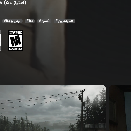
4.8 (50 امتیاز)
#جدیدترین
#اکشن
#بقا
#ترس و بقا