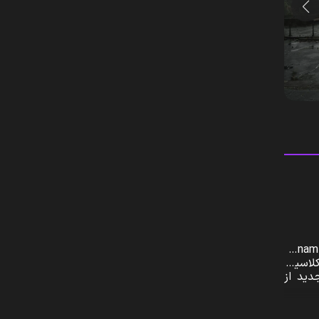
Silent Hill 2  یک بازی ترس و بقا بسیار مورد انتظار است که توسط استودیو Bloober Team و ناشری Konami
زی شده کلاسیک
دید از