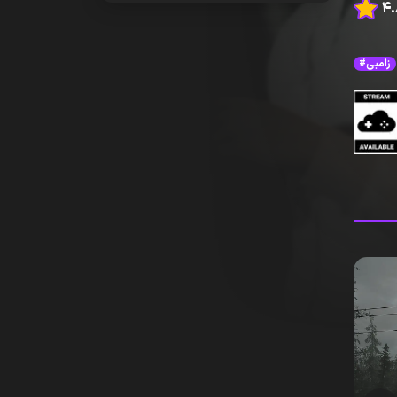
#زامبی