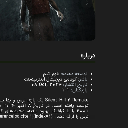
درباره
توسعه‌ دهنده:
بلوبر تیم
ناشر:
کونامی دیجیتال اینترتینمنت
تاریخ انتشار:
08 Oct, 2024
بازیکنان:
1-1
۲۰۰۱ را با گرافیک بهبود یافته، محیط‌ه
ترس را ارائه دهد. :contentReference[oaicite:1]{index=1}