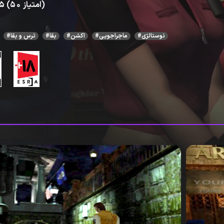
4.5 (50 امتیاز)
#نوستالژی
#ماجراجویی
#اکشن
#بقا
#ترس و بقا