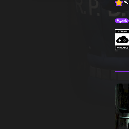
#زامبی