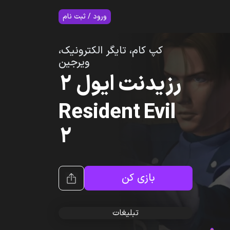
7
ورود / ثبت نام
کپ کام، تایگر الکترونیک،
ویرجین
رزیدنت ایول ۲
Resident Evil
2
بازی کن
تبلیغات