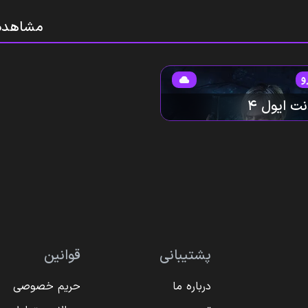
مشاهده
و
ت ایول ۴
پشتیبانی
قوانین
درباره ما
حریم خصوصی