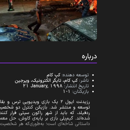
درباره
توسعه‌ دهنده:
کپ کام
ناشر:
کپ کام، تایگر الکترونیک، ویرجین
تاریخ انتشار:
21 January, 1998
بازیکنان:
1-1
توسعه و منتشر شد. بازیکن کنترل دو شخصیت را
ردفیلد، که باید از شهر راکون سیتی فرار ک
شده‌اند. گیم‌پلی بازی بر پایه‌ی کاوش، حل م
داستانی شاخه‌ای است؛ به‌طوری‌که هر شخصیت د