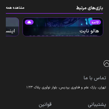
زمان را به نفع خود تغییر دهید. با گیم‌پلی هیجان‌انگیز،
نبردهای فوق‌العاده، و ماجراجویی در دنیای چندبعدی،
بازی‌های مرتبط
مشاهده همه
Crash Bandicoot 4 تجربه‌ای است که هر طرفدار
بازی‌های ویدیویی نباید از دست بدهد!
پرو
هالو نایت
اینساید
تماس با ما
تهران، پارک علم و فناوری پردیس، بلوار نوآوری پلاک ۱۲۳
پشتیبانی
قوانین