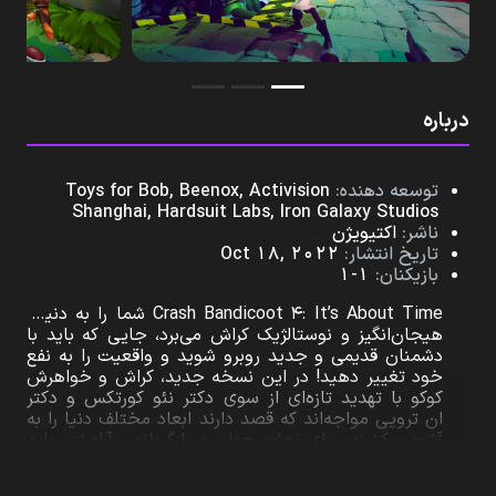
درباره
توسعه‌ دهنده:
Toys for Bob, Beenox, Activision
Shanghai, Hardsuit Labs, Iron Galaxy Studios
ناشر:
اکتیویژن
تاریخ انتشار:
Oct 18, 2022
بازیکنان:
1-1
Crash Bandicoot 4: It’s About Time شما را به دنیای
هیجان‌انگیز و نوستالژیک کراش می‌برد، جایی که باید با
دشمنان قدیمی و جدید روبرو شوید و واقعیت را به نفع
خود تغییر دهید! در این نسخه جدید، کراش و خواهرش
کوکو با تهدید تازه‌ای از سوی دکتر نئو کورتکس و دکتر
ان تروپی مواجه‌اند که قصد دارند ابعاد مختلف دنیا را به
آشوب بکشند. برای نجات جهان و بازگرداندن آرامش، باید
ماسک‌های کوانتوم را پیدا کرده و قدرت‌های جدیدی
کسب کنید که به شما امکان می‌دهند قوانین فیزیک و