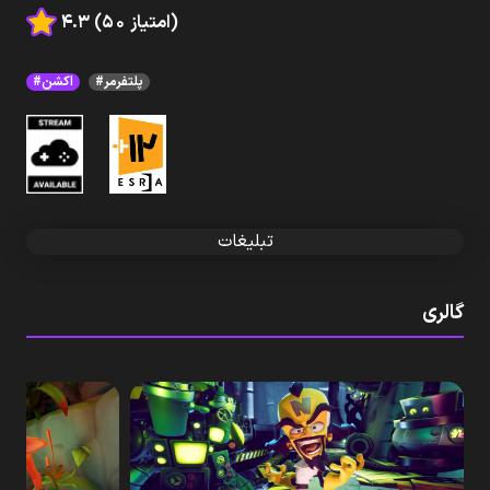
4.3 (50 امتیاز)
#پلتفرمر
#اکشن
تبلیغات
گالری